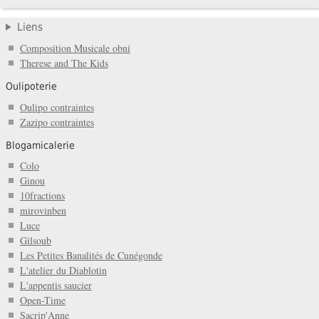
Liens
Composition Musicale obni
Therese and The Kids
Oulipoterie
Oulipo contraintes
Zazipo contraintes
Blogamicalerie
Colo
Ginou
10fractions
mirovinben
Luce
Gilsoub
Les Petites Banalités de Cunégonde
L'atelier du Diablotin
L'appentis saucier
Open-Time
Sacrip'Anne