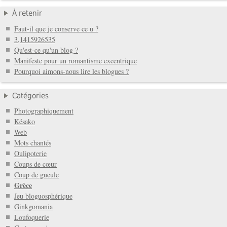
À retenir
Faut-il que je conserve ce u ?
3,1415926535
Qu'est-ce qu'un blog ?
Manifeste pour un romantisme excentrique
Pourquoi aimons-nous lire les blogues ?
Catégories
Photographiquement
Késako
Web
Mots chantés
Oulipoterie
Coups de cœur
Coup de gueule
Grèce
Jeu bloguosphérique
Ginkgomania
Loufoquerie