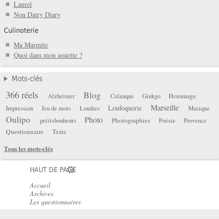
Laurel
Non Dairy Diary
Culinoterie
Ma Marmite
Quoi dans mon assiette ?
Mots-clés
366 réels
Blog
Hommage
Alzheimer
Calanque
Ginkgo
Marseille
Loufoquerie
Impression
Jeu de mots
Londres
Musique
Oulipo
Photo
Photographies
petitsbonheurs
Poésie
Provence
Questionnaire
Texte
Tous les mots-clés
HAUT DE PAGE
Accueil
Archives
Les questionnaires