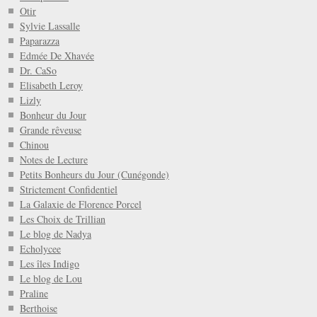
Otir
Sylvie Lassalle
Paparazza
Edmée De Xhavée
Dr. CaSo
Elisabeth Leroy
Lizly
Bonheur du Jour
Grande rêveuse
Chinou
Notes de Lecture
Petits Bonheurs du Jour (Cunégonde)
Strictement Confidentiel
La Galaxie de Florence Porcel
Les Choix de Trillian
Le blog de Nadya
Echolycee
Les îles Indigo
Le blog de Lou
Praline
Berthoise