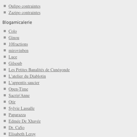
Oulipo contraintes
Zazipo contraintes
Blogamicalerie
Colo
Ginou
10fractions
mirovinben
Luce
Gilsoub
Les Petites Banalités de Cunégonde
L'atelier du Diablotin
L'appentis saucier
Open-Time
Sacrip'Anne
Otir
Sylvie Lassalle
Paparazza
Edmée De Xhavée
Dr. CaSo
Elisabeth Leroy