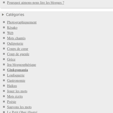
Pourquoi aimons-nous lire les blogues ?
Catégories
Photographiquement
Késako
Web
Mots chantés
Oulipoterie
Coups de cœur
Coup de gueule
Grèce
Jeu bloguosphérique
Ginkgomania
Loufoquerie
Gastronomie
Haïkus
Jouer les mots
Mots écrits
Poésie
Sauvons les mots
Le Petit Obni illustré