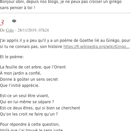
Bonjour obni, depuis nos blogs, je ne peux pas croiser un ginkgo
sans penser à toi !
3
De
Colo
- 28/11/2019, 07h24
J'ai appris il y a peu qu'il y a un poème de Goethe lié au Ginkgo, pour
si tu ne connais pas, son histoire
https://fr.wikipedia.org/wiki/Gingo...
Et le poème:
La feuille de cet arbre, que l’Orient
À mon jardin a confié,
Donne à goûter un sens secret
Que l’initié apprécie.
Est-ce un seul être vivant,
Qui en lui-même se sépare ?
Est-ce deux êtres, qui si bien se cherchent
Qu’on les croit ne faire qu’un ?
Pour répondre à cette question,
Voilà que j’ai trouvé le sens juste,