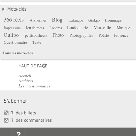
Mots-clés
366 réels
Blog
Hommage
Alzheimer
Calanque
Ginkgo
Marseille
Loufoquerie
Impression
Jeu de mots
Londres
Musique
Oulipo
Photo
Photographies
petitsbonheurs
Poésie
Provence
Questionnaire
Texte
Tous les mots-clés
HAUT DE PAGE
Accueil
Archives
Les questionnaires
S'abonner
Fil des billets
Fil des commentaires