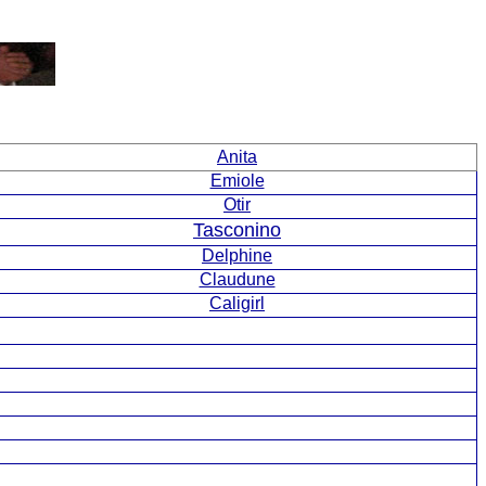
Anita
Emiole
Otir
Tasconino
Delphine
Claudune
Caligirl