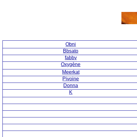
Obni
Bbsato
fabbv
Oxygène
Meerkat
Pivoine
Donna
K