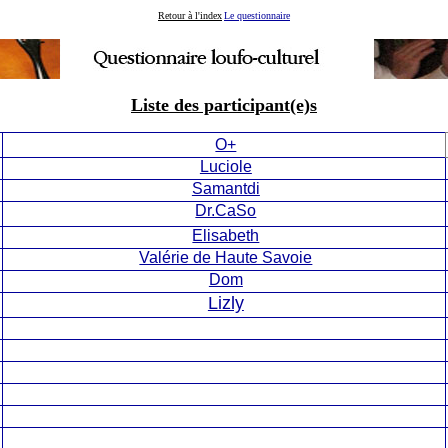
Retour à l'index
Le questionnaire
Liste des participant(e)s
O+
Luciole
Samantdi
Dr.CaSo
Elisabeth
Valérie de Haute Savoie
Dom
Lizly