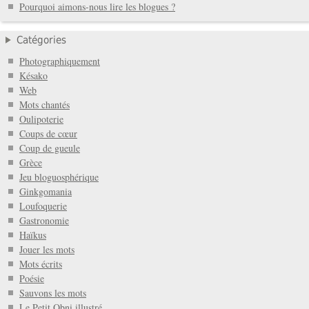
Pourquoi aimons-nous lire les blogues ?
Catégories
Photographiquement
Késako
Web
Mots chantés
Oulipoterie
Coups de cœur
Coup de gueule
Grèce
Jeu bloguosphérique
Ginkgomania
Loufoquerie
Gastronomie
Haïkus
Jouer les mots
Mots écrits
Poésie
Sauvons les mots
Le Petit Obni illustré