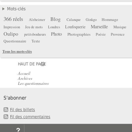
Mots-clés
366 réels
Blog
Hommage
Alzheimer
Calanque
Ginkgo
Marseille
Loufoquerie
Impression
Jeu de mots
Londres
Musique
Oulipo
Photo
Photographies
petitsbonheurs
Poésie
Provence
Questionnaire
Texte
Tous les mots-clés
HAUT DE PAGE
Accueil
Archives
Les questionnaires
S'abonner
Fil des billets
Fil des commentaires