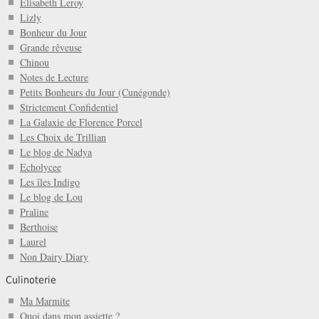
Elisabeth Leroy
Lizly
Bonheur du Jour
Grande rêveuse
Chinou
Notes de Lecture
Petits Bonheurs du Jour (Cunégonde)
Strictement Confidentiel
La Galaxie de Florence Porcel
Les Choix de Trillian
Le blog de Nadya
Echolycee
Les îles Indigo
Le blog de Lou
Praline
Berthoise
Laurel
Non Dairy Diary
Culinoterie
Ma Marmite
Quoi dans mon assiette ?