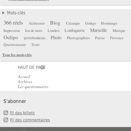
Mots-clés
366 réels
Blog
Hommage
Alzheimer
Calanque
Ginkgo
Marseille
Loufoquerie
Impression
Jeu de mots
Londres
Musique
Oulipo
Photo
Photographies
petitsbonheurs
Poésie
Provence
Questionnaire
Texte
Tous les mots-clés
HAUT DE PAGE
Accueil
Archives
Les questionnaires
S'abonner
Fil des billets
Fil des commentaires