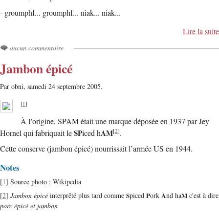
- groumphf... groumphf... niak... niak...
Lire la suite
aucun commentaire
Jambon épicé
Par obni,
samedi 24 septembre 2005.
[
1
]
À l’origine, SPAM était une marque déposée en 1937 par Jey
[
2
]
Hornel qui fabriquait le
SP
iced h
AM
.
Cette conserve (jambon épicé) nourrissait l’armée US en 1944.
Notes
[
1
] Source photo : Wikipedia
[
2
]
Jambon épicé
interprêté plus tard comme
S
piced
P
ork
A
nd ha
M
c'est à dire
porc épicé et jambon