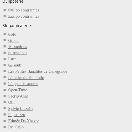
Oulipoterie
Oulipo contraintes
Zazipo contraintes
Blogamicalerie
Colo
Ginou
10fractions
mirovinben
Luce
Gilsoub
Les Petites Banalités de Cunégonde
L'atelier du Diablotin
L'appentis saucier
Open-Time
Sacrip'Anne
Otir
Sylvie Lassalle
Paparazza
Edmée De Xhavée
Dr. CaSo