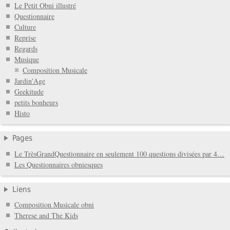
Le Petit Obni illustré
Questionnaire
Culture
Reprise
Regards
Musique
Composition Musicale
Jardin'Age
Geekitude
petits bonheurs
Histo
Pages
Le TrèsGrandQuestionnaire en seulement 100 questions divisées par 4…
Les Questionnaires obniesques
Liens
Composition Musicale obni
Therese and The Kids