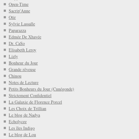
Open-Time
Sacrip'Anne
Otir
Sylvie Lassalle
Paparazza
Edmée De Xhavée
Dr. CaSo
Elisabeth Leroy
Lizly
Bonheur du Jour
Grande rêveuse
Chinou
Notes de Lecture
Petits Bonheurs du Jour (Cunégonde)
Strictement Confidentiel
La Galaxie de Florence Porcel
Les Choix de Trillian
Le blog de Nadya
Echolycee
Les îles Indigo
Le blog de Lou