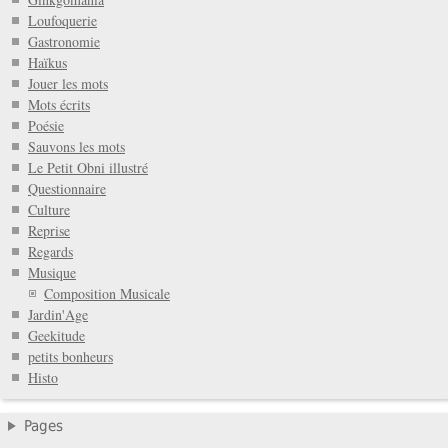
Loufoquerie
Gastronomie
Haïkus
Jouer les mots
Mots écrits
Poésie
Sauvons les mots
Le Petit Obni illustré
Questionnaire
Culture
Reprise
Regards
Musique
Composition Musicale
Jardin'Age
Geekitude
petits bonheurs
Histo
Pages