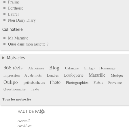
Praline
Berthoise
Laurel
Non Dairy Diary
Culinoterie
Ma Marmite
Quoi dans mon assiette ?
Mots-clés
366 réels
Blog
Hommage
Alzheimer
Calanque
Ginkgo
Marseille
Loufoquerie
Impression
Jeu de mots
Londres
Musique
Oulipo
Photo
Photographies
petitsbonheurs
Poésie
Provence
Questionnaire
Texte
Tous les mots-clés
HAUT DE PAGE
Accueil
Archives