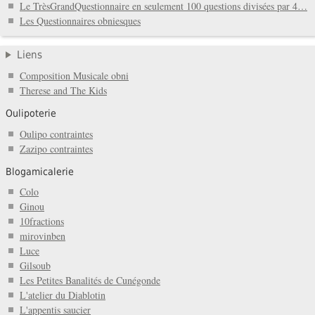
Le TrèsGrandQuestionnaire en seulement 100 questions divisées par 4…
Les Questionnaires obniesques
Liens
Composition Musicale obni
Therese and The Kids
Oulipoterie
Oulipo contraintes
Zazipo contraintes
Blogamicalerie
Colo
Ginou
10fractions
mirovinben
Luce
Gilsoub
Les Petites Banalités de Cunégonde
L'atelier du Diablotin
L'appentis saucier