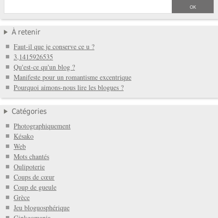
À retenir
Faut-il que je conserve ce u ?
3,1415926535
Qu'est-ce qu'un blog ?
Manifeste pour un romantisme excentrique
Pourquoi aimons-nous lire les blogues ?
Catégories
Photographiquement
Késako
Web
Mots chantés
Oulipoterie
Coups de cœur
Coup de gueule
Grèce
Jeu bloguosphérique
Ginkgomania