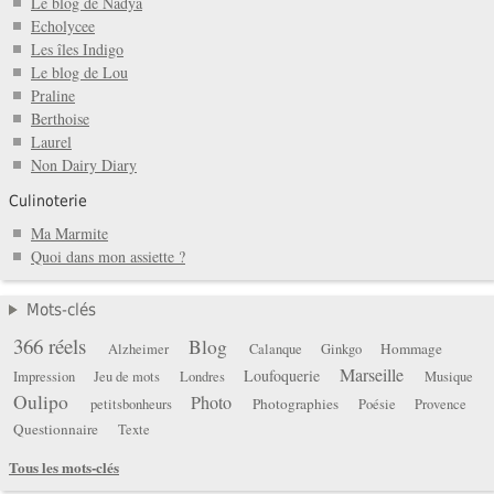
Le blog de Nadya
Echolycee
Les îles Indigo
Le blog de Lou
Praline
Berthoise
Laurel
Non Dairy Diary
Culinoterie
Ma Marmite
Quoi dans mon assiette ?
Mots-clés
366 réels
Blog
Hommage
Alzheimer
Calanque
Ginkgo
Marseille
Loufoquerie
Impression
Jeu de mots
Londres
Musique
Oulipo
Photo
Photographies
petitsbonheurs
Poésie
Provence
Questionnaire
Texte
Tous les mots-clés