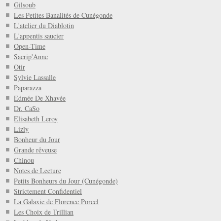
Gilsoub
Les Petites Banalités de Cunégonde
L'atelier du Diablotin
L'appentis saucier
Open-Time
Sacrip'Anne
Otir
Sylvie Lassalle
Paparazza
Edmée De Xhavée
Dr. CaSo
Elisabeth Leroy
Lizly
Bonheur du Jour
Grande rêveuse
Chinou
Notes de Lecture
Petits Bonheurs du Jour (Cunégonde)
Strictement Confidentiel
La Galaxie de Florence Porcel
Les Choix de Trillian