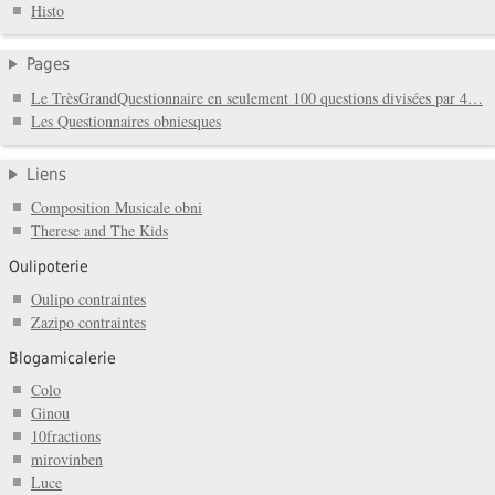
Histo
Pages
Le TrèsGrandQuestionnaire en seulement 100 questions divisées par 4…
Les Questionnaires obniesques
Liens
Composition Musicale obni
Therese and The Kids
Oulipoterie
Oulipo contraintes
Zazipo contraintes
Blogamicalerie
Colo
Ginou
10fractions
mirovinben
Luce