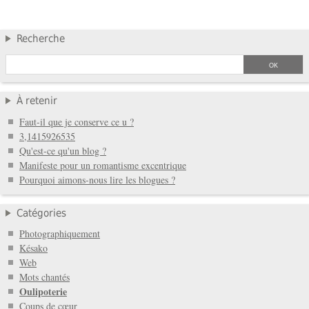
Recherche
À retenir
Faut-il que je conserve ce u ?
3,1415926535
Qu'est-ce qu'un blog ?
Manifeste pour un romantisme excentrique
Pourquoi aimons-nous lire les blogues ?
Catégories
Photographiquement
Késako
Web
Mots chantés
Oulipoterie
Coups de cœur