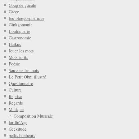
Coup de gueule
Grèce
Jeu bloguosphérique
Ginkgomania
Loufoquerie
Gastronomie
Haïkus
Jouer les mots
Mots écrits
Poésie
Sauvons les mots
Le Petit Obni illustré
Questionnaire
Culture
Reprise
Regards
Musique
Composition Musicale
Jardin'Age
Geekitude
petits bonheurs