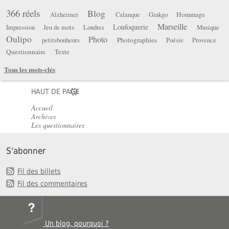
366 réels
Blog
Hommage
Alzheimer
Calanque
Ginkgo
Marseille
Loufoquerie
Impression
Jeu de mots
Londres
Musique
Oulipo
Photo
Photographies
petitsbonheurs
Poésie
Provence
Questionnaire
Texte
Tous les mots-clés
HAUT DE PAGE
Accueil
Archives
Les questionnaires
S'abonner
Fil des billets
Fil des commentaires
Un blog, pourquoi ?