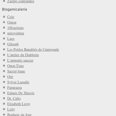
Zazipo contraintes
Blogamicalerie
Colo
Ginou
10fractions
mirovinben
Luce
Gilsoub
Les Petites Banalités de Cunégonde
L'atelier du Diablotin
L'appentis saucier
Open-Time
Sacrip'Anne
Otir
Sylvie Lassalle
Paparazza
Edmée De Xhavée
Dr. CaSo
Elisabeth Leroy
Lizly
Bonheur du Jour