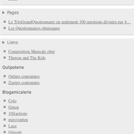
Pages
Le TrèsGrandQuestionnaire en seulement 100 questions divisées par 4…
Les Questionnaires obniesques
Liens
Composition Musicale obni
Therese and The Kids
Oulipoterie
Oulipo contraintes
Zazipo contraintes
Blogamicalerie
Colo
Ginou
10fractions
mirovinben
Luce
Gilsoub