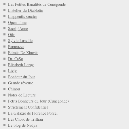
Les Petites Banalités de Cunégonde
L'atelier du Diablotin
L'appentis saucier
Open-Time
Sacrip'Anne
Otir
Sylvie Lassalle
Paparazza
Edmée De Xhavée
Dr. CaSo
Elisabeth Leroy
Lizly
Bonheur du Jour
Grande rêveuse
Chinou
Notes de Lecture
Petits Bonheurs du Jour (Cunégonde)
Strictement Confidentiel
La Galaxie de Florence Porcel
Les Choix de Trillian
Le blog de Nadya