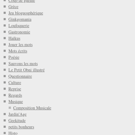
Coup de gueule
Grèce
Jeu bloguosphérique
Ginkgomania
Loufoquerie
Gastronomie
Haïkus
Jouer les mots
Mots écrits
Poésie
Sauvons les mots
Le Petit Obni illustré
Questionnaire
Culture
Reprise
Regards
Musique
Composition Musicale
Jardin'Age
Geekitude
petits bonheurs
Histo