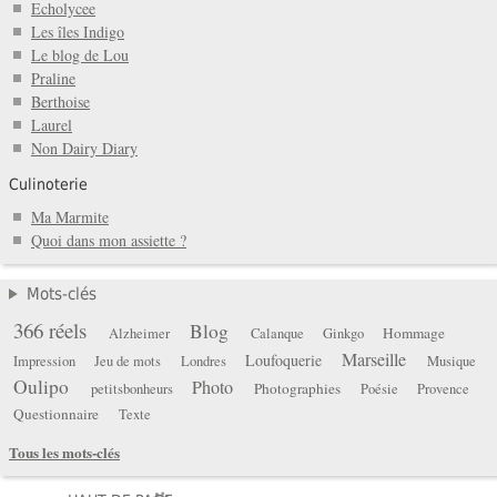
Echolycee
Les îles Indigo
Le blog de Lou
Praline
Berthoise
Laurel
Non Dairy Diary
Culinoterie
Ma Marmite
Quoi dans mon assiette ?
Mots-clés
366 réels
Blog
Hommage
Alzheimer
Calanque
Ginkgo
Marseille
Loufoquerie
Impression
Jeu de mots
Londres
Musique
Oulipo
Photo
Photographies
petitsbonheurs
Poésie
Provence
Questionnaire
Texte
Tous les mots-clés