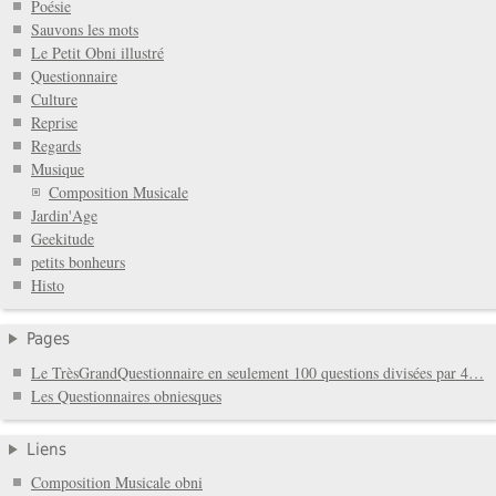
Poésie
Sauvons les mots
Le Petit Obni illustré
Questionnaire
Culture
Reprise
Regards
Musique
Composition Musicale
Jardin'Age
Geekitude
petits bonheurs
Histo
Pages
Le TrèsGrandQuestionnaire en seulement 100 questions divisées par 4…
Les Questionnaires obniesques
Liens
Composition Musicale obni