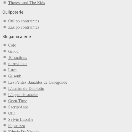
Therese and The Kids
Oulipoterie
Oulipo contraintes
Zazipo contraintes
Blogamicalerie
Colo
Ginou
10fractions
mirovinben
Luce
Gilsoub
Les Petites Banalités de Cunégonde
L'atelier du Diablotin
L'appentis saucier
Open-Time
Sacrip'Anne
Otir
Sylvie Lassalle
Paparazza
Edmée De Xhavée