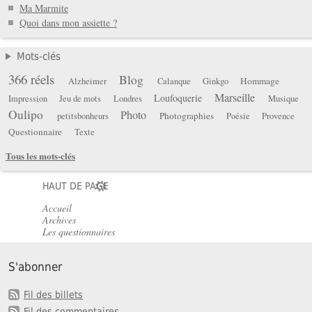
Ma Marmite
Quoi dans mon assiette ?
Mots-clés
366 réels
Blog
Hommage
Alzheimer
Calanque
Ginkgo
Marseille
Loufoquerie
Impression
Jeu de mots
Londres
Musique
Oulipo
Photo
Photographies
petitsbonheurs
Poésie
Provence
Questionnaire
Texte
Tous les mots-clés
HAUT DE PAGE
Accueil
Archives
Les questionnaires
S'abonner
Fil des billets
Fil des commentaires