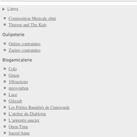
Liens
Composition Musicale obni
Therese and The Kids
Oulipoterie
Oulipo contraintes
Zazipo contraintes
Blogamicalerie
Colo
Ginou
10fractions
mirovinben
Luce
Gilsoub
Les Petites Banalités de Cunégonde
L'atelier du Diablotin
L'appentis saucier
Open-Time
Sacrip'Anne