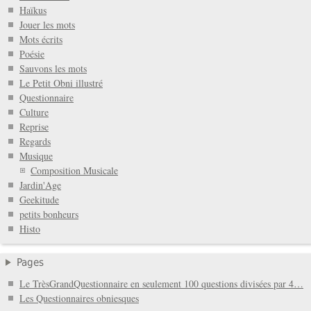
Haïkus
Jouer les mots
Mots écrits
Poésie
Sauvons les mots
Le Petit Obni illustré
Questionnaire
Culture
Reprise
Regards
Musique
Composition Musicale
Jardin'Age
Geekitude
petits bonheurs
Histo
Pages
Le TrèsGrandQuestionnaire en seulement 100 questions divisées par 4…
Les Questionnaires obniesques