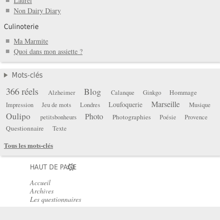
Laurel
Non Dairy Diary
Culinoterie
Ma Marmite
Quoi dans mon assiette ?
Mots-clés
366 réels
Blog
Hommage
Alzheimer
Calanque
Ginkgo
Marseille
Loufoquerie
Impression
Jeu de mots
Londres
Musique
Oulipo
Photo
Photographies
petitsbonheurs
Poésie
Provence
Questionnaire
Texte
Tous les mots-clés
HAUT DE PAGE
Accueil
Archives
Les questionnaires