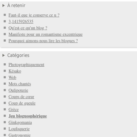
À retenir
Faut-il que je conserve ce u ?
3,1415926535
Qu'est-ce qu'un blog ?
Manifeste pour un romantisme excentrique
Pourquoi aimons-nous lire les blogues ?
Catégories
Photographiquement
Késako
Web
Mots chantés
Oulipoterie
Coups de cœur
Coup de gueule
Grèce
Jeu bloguosphérique
Ginkgomania
Loufoquerie
Gastronomie