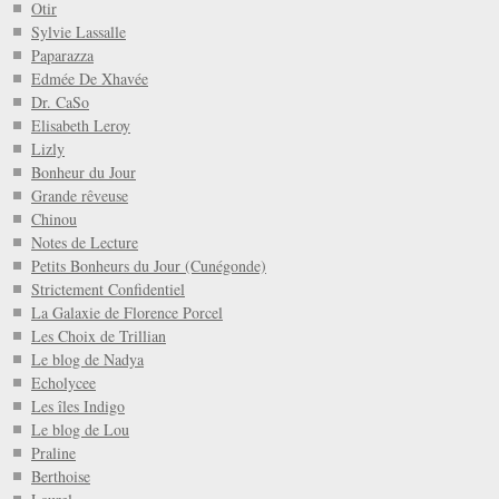
Otir
Sylvie Lassalle
Paparazza
Edmée De Xhavée
Dr. CaSo
Elisabeth Leroy
Lizly
Bonheur du Jour
Grande rêveuse
Chinou
Notes de Lecture
Petits Bonheurs du Jour (Cunégonde)
Strictement Confidentiel
La Galaxie de Florence Porcel
Les Choix de Trillian
Le blog de Nadya
Echolycee
Les îles Indigo
Le blog de Lou
Praline
Berthoise