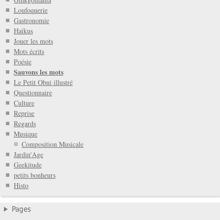
Loufoquerie
Gastronomie
Haïkus
Jouer les mots
Mots écrits
Poésie
Sauvons les mots
Le Petit Obni illustré
Questionnaire
Culture
Reprise
Regards
Musique
Composition Musicale
Jardin'Age
Geekitude
petits bonheurs
Histo
Pages