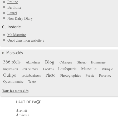
Praline
Berthoise
Laurel
Non Dairy Diary
Culinoterie
Ma Marmite
Quoi dans mon assiette ?
Mots-clés
366 réels
Blog
Hommage
Alzheimer
Calanque
Ginkgo
Marseille
Loufoquerie
Impression
Jeu de mots
Londres
Musique
Oulipo
Photo
Photographies
petitsbonheurs
Poésie
Provence
Questionnaire
Texte
Tous les mots-clés
HAUT DE PAGE
Accueil
Archives