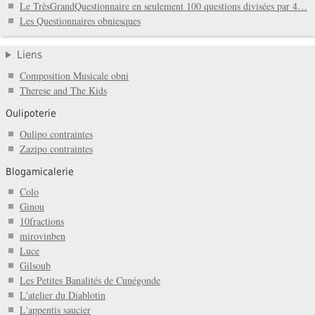
Le TrèsGrandQuestionnaire en seulement 100 questions divisées par 4…
Les Questionnaires obniesques
Liens
Composition Musicale obni
Therese and The Kids
Oulipoterie
Oulipo contraintes
Zazipo contraintes
Blogamicalerie
Colo
Ginou
10fractions
mirovinben
Luce
Gilsoub
Les Petites Banalités de Cunégonde
L'atelier du Diablotin
L'appentis saucier