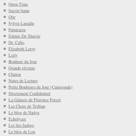
Open-Time
Sacrip'Anne
Otir
Sylvie Lassalle
Paparazza
Edmée De Xhavée
Dr. CaSo
Elisabeth Leroy
Lizly
Bonheur du Jour
Grande rêveuse
Chinou
Notes de Lecture
Petits Bonheurs du Jour (Cunégonde)
Strictement Confidentiel
La Galaxie de Florence Porcel
Les Choix de Trillian
Le blog de Nadya
Echolycee
Les îles Indigo
Le blog de Lou