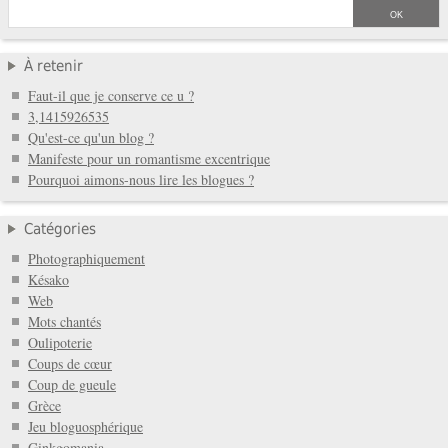
À retenir
Faut-il que je conserve ce u ?
3,1415926535
Qu'est-ce qu'un blog ?
Manifeste pour un romantisme excentrique
Pourquoi aimons-nous lire les blogues ?
Catégories
Photographiquement
Késako
Web
Mots chantés
Oulipoterie
Coups de cœur
Coup de gueule
Grèce
Jeu bloguosphérique
Ginkgomania