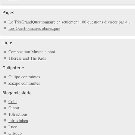
Pages
Le TrèsGrandQuestionnaire en seulement 100 questions divisées par 4…
Les Questionnaires obniesques
Liens
Composition Musicale obni
Therese and The Kids
Oulipoterie
Oulipo contraintes
Zazipo contraintes
Blogamicalerie
Colo
Ginou
10fractions
mirovinben
Luce
Gilsoub