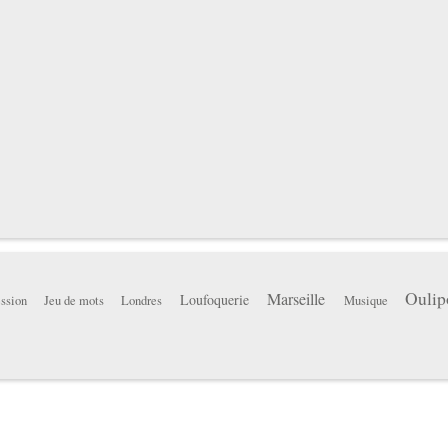
Oulip
Marseille
Loufoquerie
ssion
Jeu de mots
Londres
Musique