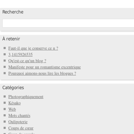
Recherche
À retenir
Faut-il que je conserve ce u ?
3,1415926535
Qu'est-ce qu'un blog ?
Manifeste pour un romantisme excentrique
Pourquoi aimons-nous lire les blogues ?
Catégories
Photographiquement
Késako
Web
Mots chantés
Oulipoterie
Coups de cœur