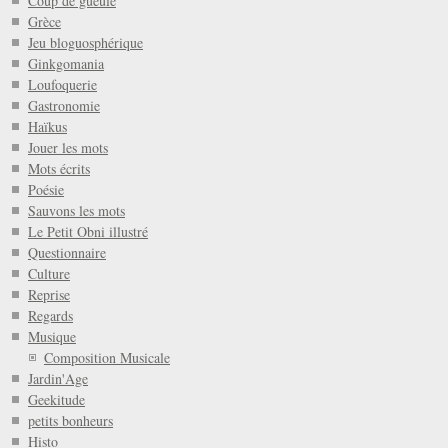
Coup de gueule
Grèce
Jeu bloguosphérique
Ginkgomania
Loufoquerie
Gastronomie
Haïkus
Jouer les mots
Mots écrits
Poésie
Sauvons les mots
Le Petit Obni illustré
Questionnaire
Culture
Reprise
Regards
Musique
Composition Musicale
Jardin'Age
Geekitude
petits bonheurs
Histo