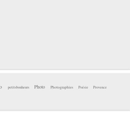
o
Photo
Photographies
petitsbonheurs
Poésie
Provence