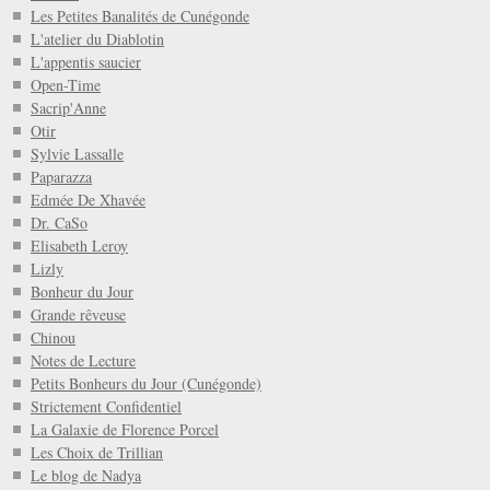
Les Petites Banalités de Cunégonde
L'atelier du Diablotin
L'appentis saucier
Open-Time
Sacrip'Anne
Otir
Sylvie Lassalle
Paparazza
Edmée De Xhavée
Dr. CaSo
Elisabeth Leroy
Lizly
Bonheur du Jour
Grande rêveuse
Chinou
Notes de Lecture
Petits Bonheurs du Jour (Cunégonde)
Strictement Confidentiel
La Galaxie de Florence Porcel
Les Choix de Trillian
Le blog de Nadya