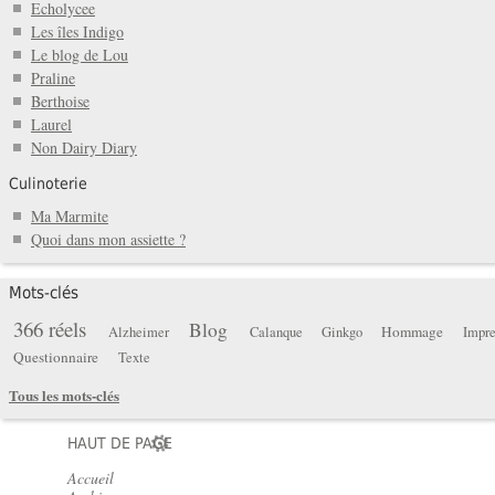
Echolycee
Les îles Indigo
Le blog de Lou
Praline
Berthoise
Laurel
Non Dairy Diary
Culinoterie
Ma Marmite
Quoi dans mon assiette ?
Mots-clés
366 réels
Blog
Hommage
Alzheimer
Calanque
Ginkgo
Impre
Questionnaire
Texte
Tous les mots-clés
HAUT DE PAGE
Accueil