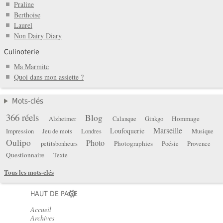
Praline
Berthoise
Laurel
Non Dairy Diary
Culinoterie
Ma Marmite
Quoi dans mon assiette ?
Mots-clés
366 réels
Blog
Hommage
Alzheimer
Calanque
Ginkgo
Marseille
Loufoquerie
Impression
Jeu de mots
Londres
Musique
Oulipo
Photo
Photographies
petitsbonheurs
Poésie
Provence
Questionnaire
Texte
Tous les mots-clés
HAUT DE PAGE
Accueil
Archives