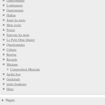
Ginkgomania
Loufoquerie
Gastronomie
Haïkus
Jouer les mots
Mots écrits
Poésie
Sauvons les mots
Le Petit Obni illustré
Questionnaire
Culture
Reprise
Regards
Musique
Composition Musicale
Jardin'Age
Geekitude
petits bonheurs
Histo
Pages