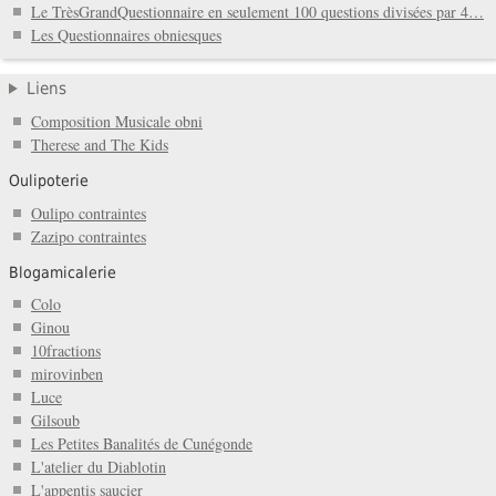
Le TrèsGrandQuestionnaire en seulement 100 questions divisées par 4…
Les Questionnaires obniesques
Liens
Composition Musicale obni
Therese and The Kids
Oulipoterie
Oulipo contraintes
Zazipo contraintes
Blogamicalerie
Colo
Ginou
10fractions
mirovinben
Luce
Gilsoub
Les Petites Banalités de Cunégonde
L'atelier du Diablotin
L'appentis saucier