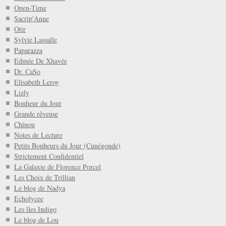
Open-Time
Sacrip'Anne
Otir
Sylvie Lassalle
Paparazza
Edmée De Xhavée
Dr. CaSo
Elisabeth Leroy
Lizly
Bonheur du Jour
Grande rêveuse
Chinou
Notes de Lecture
Petits Bonheurs du Jour (Cunégonde)
Strictement Confidentiel
La Galaxie de Florence Porcel
Les Choix de Trillian
Le blog de Nadya
Echolycee
Les îles Indigo
Le blog de Lou