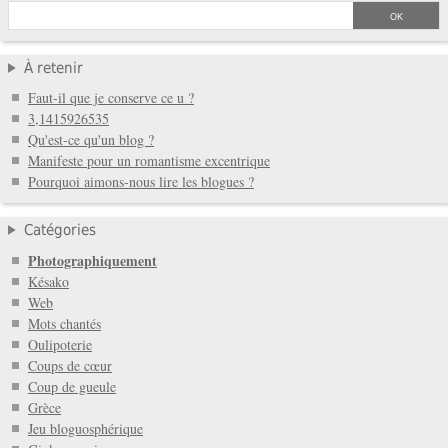
À retenir
Faut-il que je conserve ce u ?
3,1415926535
Qu'est-ce qu'un blog ?
Manifeste pour un romantisme excentrique
Pourquoi aimons-nous lire les blogues ?
Catégories
Photographiquement
Késako
Web
Mots chantés
Oulipoterie
Coups de cœur
Coup de gueule
Grèce
Jeu bloguosphérique