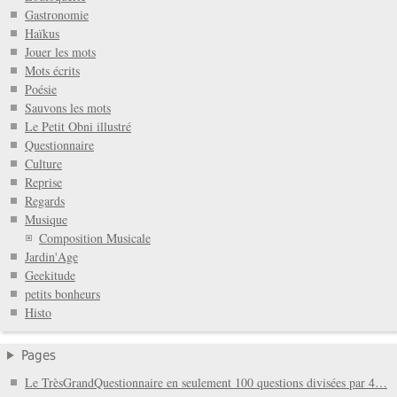
Gastronomie
Haïkus
Jouer les mots
Mots écrits
Poésie
Sauvons les mots
Le Petit Obni illustré
Questionnaire
Culture
Reprise
Regards
Musique
Composition Musicale
Jardin'Age
Geekitude
petits bonheurs
Histo
Pages
Le TrèsGrandQuestionnaire en seulement 100 questions divisées par 4…