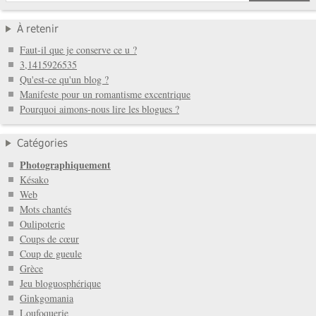
À retenir
Faut-il que je conserve ce u ?
3,1415926535
Qu'est-ce qu'un blog ?
Manifeste pour un romantisme excentrique
Pourquoi aimons-nous lire les blogues ?
Catégories
Photographiquement
Késako
Web
Mots chantés
Oulipoterie
Coups de cœur
Coup de gueule
Grèce
Jeu bloguosphérique
Ginkgomania
Loufoquerie