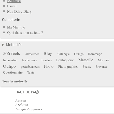
Berthoise
Laurel
Non Dairy Diary
Culinoterie
Ma Marmite
Quoi dans mon assiette ?
Mots-clés
366 réels
Blog
Hommage
Alzheimer
Calanque
Ginkgo
Marseille
Loufoquerie
Impression
Jeu de mots
Londres
Musique
Oulipo
Photo
Photographies
petitsbonheurs
Poésie
Provence
Questionnaire
Texte
Tous les mots-clés
HAUT DE PAGE
Accueil
Archives
Les questionnaires