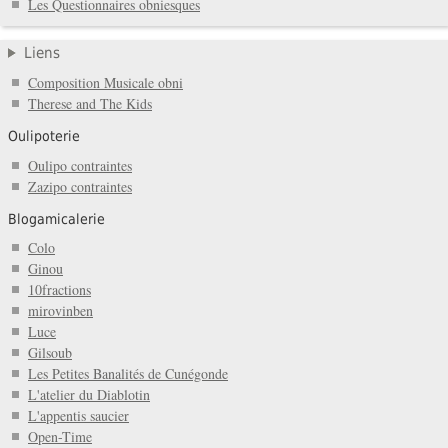
Les Questionnaires obniesques
Liens
Composition Musicale obni
Therese and The Kids
Oulipoterie
Oulipo contraintes
Zazipo contraintes
Blogamicalerie
Colo
Ginou
10fractions
mirovinben
Luce
Gilsoub
Les Petites Banalités de Cunégonde
L'atelier du Diablotin
L'appentis saucier
Open-Time