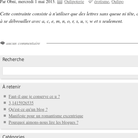
Par Obni,
mercredi 1 mai 2013.
Oulipoterie
érotisme
Oulipo
Cette contrainte consiste à n'utiliser que des lettres sans queue ni tête, c'e
à se débrouiller avec a, c, e, m, n, o, r, s, u, v, w et x seulement.
aucun commentaire
Recherche
À retenir
Faut-il que je conserve ce u ?
3,1415926535
Qu'est-ce qu'un blog ?
Manifeste pour un romantisme excentrique
Pourquoi aimons-nous lire les blogues ?
Catégories