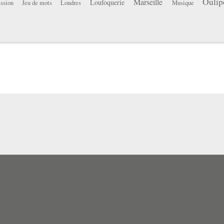
Oulip
Marseille
Loufoquerie
ssion
Jeu de mots
Londres
Musique