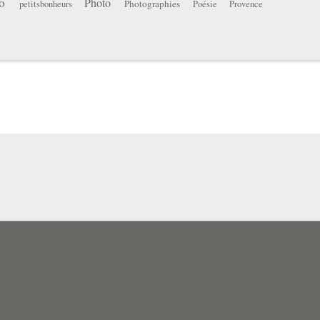
o
Photo
Photographies
petitsbonheurs
Poésie
Provence