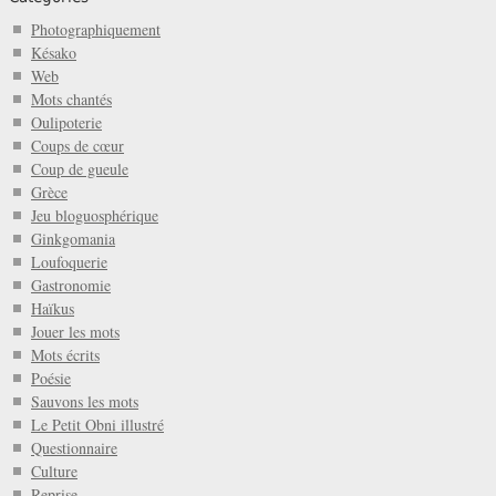
Photographiquement
Késako
Web
Mots chantés
Oulipoterie
Coups de cœur
Coup de gueule
Grèce
Jeu bloguosphérique
Ginkgomania
Loufoquerie
Gastronomie
Haïkus
Jouer les mots
Mots écrits
Poésie
Sauvons les mots
Le Petit Obni illustré
Questionnaire
Culture
Reprise