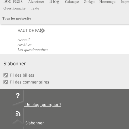
366 réels
Blog
Hommage
Alzheimer
Calanque
Ginkgo
Impre
Questionnaire
Texte
Tous les mots-clés
HAUT DE PAGE
Accueil
Archives
Les questionnaires
S'abonner
Fil des billets
Fil des commentaires
Un blog, pourquoi ?
S'abonner