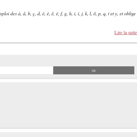
s à, â, b, ç, d, é, è, ê, ë, f, g, h, i, ï, j, k, l, ô, p, q, t et y, et oblige
Lire la suite