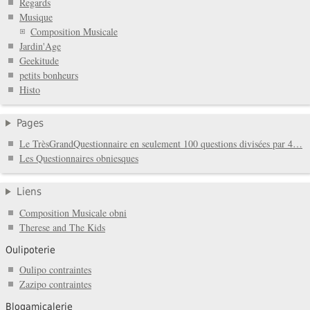
Regards
Musique
Composition Musicale
Jardin'Age
Geekitude
petits bonheurs
Histo
Pages
Le TrèsGrandQuestionnaire en seulement 100 questions divisées par 4…
Les Questionnaires obniesques
Liens
Composition Musicale obni
Therese and The Kids
Oulipoterie
Oulipo contraintes
Zazipo contraintes
Blogamicalerie