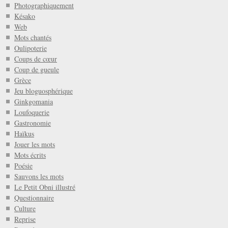
Photographiquement
Késako
Web
Mots chantés
Oulipoterie
Coups de cœur
Coup de gueule
Grèce
Jeu bloguosphérique
Ginkgomania
Loufoquerie
Gastronomie
Haïkus
Jouer les mots
Mots écrits
Poésie
Sauvons les mots
Le Petit Obni illustré
Questionnaire
Culture
Reprise