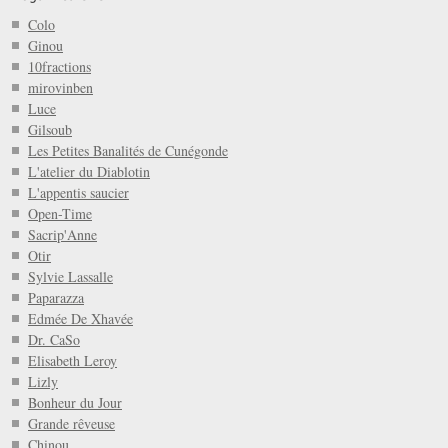
Colo
Ginou
10fractions
mirovinben
Luce
Gilsoub
Les Petites Banalités de Cunégonde
L'atelier du Diablotin
L'appentis saucier
Open-Time
Sacrip'Anne
Otir
Sylvie Lassalle
Paparazza
Edmée De Xhavée
Dr. CaSo
Elisabeth Leroy
Lizly
Bonheur du Jour
Grande rêveuse
Chinou