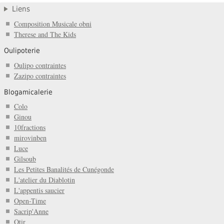
Liens
Composition Musicale obni
Therese and The Kids
Oulipoterie
Oulipo contraintes
Zazipo contraintes
Blogamicalerie
Colo
Ginou
10fractions
mirovinben
Luce
Gilsoub
Les Petites Banalités de Cunégonde
L'atelier du Diablotin
L'appentis saucier
Open-Time
Sacrip'Anne
Otir