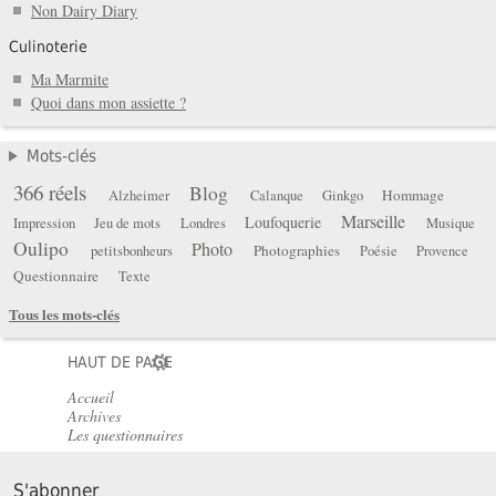
Non Dairy Diary
Culinoterie
Ma Marmite
Quoi dans mon assiette ?
Mots-clés
366 réels
Blog
Hommage
Alzheimer
Calanque
Ginkgo
Marseille
Loufoquerie
Impression
Jeu de mots
Londres
Musique
Oulipo
Photo
Photographies
petitsbonheurs
Poésie
Provence
Questionnaire
Texte
Tous les mots-clés
HAUT DE PAGE
Accueil
Archives
Les questionnaires
S'abonner