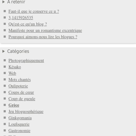
À retenir
Faut-il que je conserve ce u ?
3,1415926535
Qu'est-ce qu'un blog ?
Manifeste pour un romantisme excentrique
Pourquoi aimons-nous lire les blogues ?
Catégories
Photographiquement
Késako
Web
Mots chantés
Oulipoterie
Coups de cœur
Coup de gueule
Grèce
Jeu bloguosphérique
Ginkgomania
Loufoquerie
Gastronomie