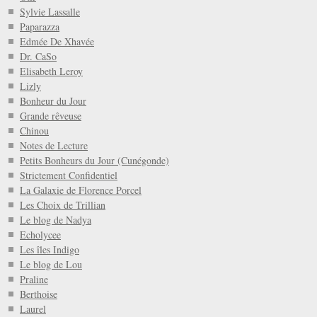
Sylvie Lassalle
Paparazza
Edmée De Xhavée
Dr. CaSo
Elisabeth Leroy
Lizly
Bonheur du Jour
Grande rêveuse
Chinou
Notes de Lecture
Petits Bonheurs du Jour (Cunégonde)
Strictement Confidentiel
La Galaxie de Florence Porcel
Les Choix de Trillian
Le blog de Nadya
Echolycee
Les îles Indigo
Le blog de Lou
Praline
Berthoise
Laurel