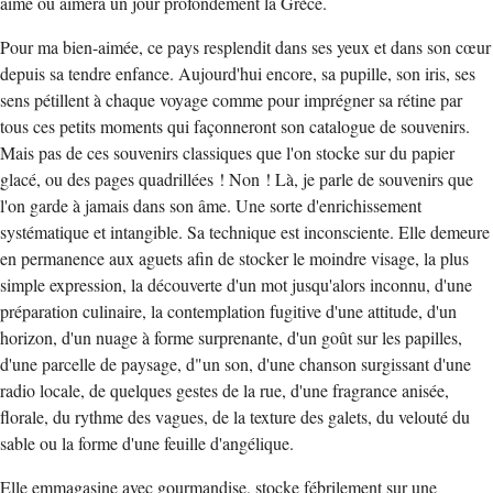
aimé ou aimera un jour profondément la Grèce.
Pour ma bien-aimée, ce pays resplendit dans ses yeux et dans son cœur
depuis sa tendre enfance. Aujourd'hui encore, sa pupille, son iris, ses
sens pétillent à chaque voyage comme pour imprégner sa rétine par
tous ces petits moments qui façonneront son catalogue de souvenirs.
Mais pas de ces souvenirs classiques que l'on stocke sur du papier
glacé, ou des pages quadrillées ! Non ! Là, je parle de souvenirs que
l'on garde à jamais dans son âme. Une sorte d'enrichissement
systématique et intangible. Sa technique est inconsciente. Elle demeure
en permanence aux aguets afin de stocker le moindre visage, la plus
simple expression, la découverte d'un mot jusqu'alors inconnu, d'une
préparation culinaire, la contemplation fugitive d'une attitude, d'un
horizon, d'un nuage à forme surprenante, d'un goût sur les papilles,
d'une parcelle de paysage, d"un son, d'une chanson surgissant d'une
radio locale, de quelques gestes de la rue, d'une fragrance anisée,
florale, du rythme des vagues, de la texture des galets, du velouté du
sable ou la forme d'une feuille d'angélique.
Elle emmagasine avec gourmandise, stocke fébrilement sur une