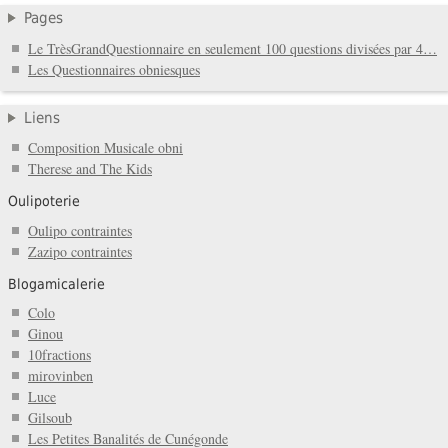
Pages
Le TrèsGrandQuestionnaire en seulement 100 questions divisées par 4…
Les Questionnaires obniesques
Liens
Composition Musicale obni
Therese and The Kids
Oulipoterie
Oulipo contraintes
Zazipo contraintes
Blogamicalerie
Colo
Ginou
10fractions
mirovinben
Luce
Gilsoub
Les Petites Banalités de Cunégonde