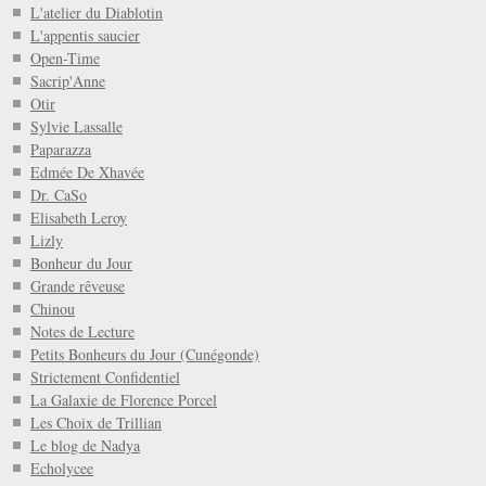
L'atelier du Diablotin
L'appentis saucier
Open-Time
Sacrip'Anne
Otir
Sylvie Lassalle
Paparazza
Edmée De Xhavée
Dr. CaSo
Elisabeth Leroy
Lizly
Bonheur du Jour
Grande rêveuse
Chinou
Notes de Lecture
Petits Bonheurs du Jour (Cunégonde)
Strictement Confidentiel
La Galaxie de Florence Porcel
Les Choix de Trillian
Le blog de Nadya
Echolycee