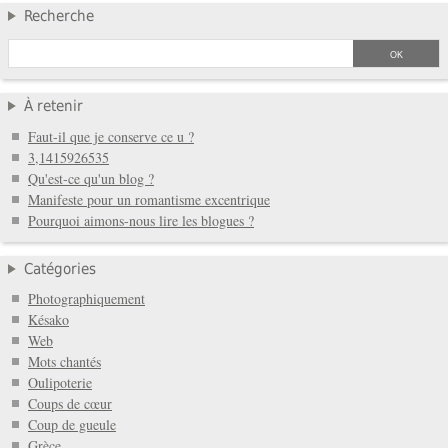
Recherche
À retenir
Faut-il que je conserve ce u ?
3,1415926535
Qu'est-ce qu'un blog ?
Manifeste pour un romantisme excentrique
Pourquoi aimons-nous lire les blogues ?
Catégories
Photographiquement
Késako
Web
Mots chantés
Oulipoterie
Coups de cœur
Coup de gueule
Grèce