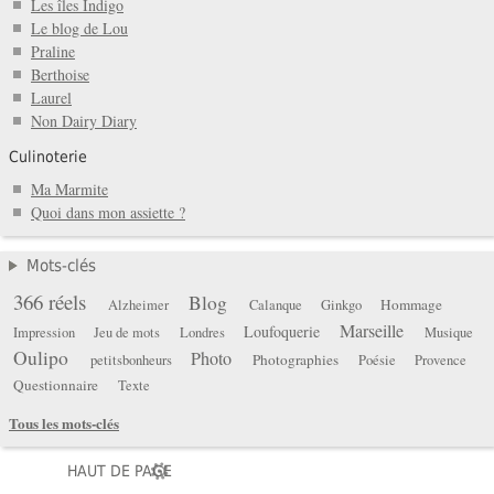
Les îles Indigo
Le blog de Lou
Praline
Berthoise
Laurel
Non Dairy Diary
Culinoterie
Ma Marmite
Quoi dans mon assiette ?
Mots-clés
366 réels
Blog
Hommage
Alzheimer
Calanque
Ginkgo
Marseille
Loufoquerie
Impression
Jeu de mots
Londres
Musique
Oulipo
Photo
Photographies
petitsbonheurs
Poésie
Provence
Questionnaire
Texte
Tous les mots-clés
HAUT DE PAGE