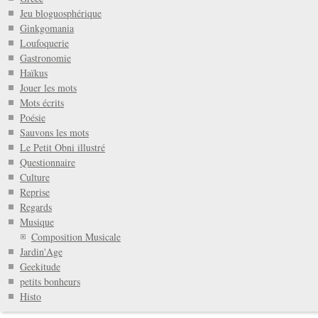
Jeu bloguosphérique
Ginkgomania
Loufoquerie
Gastronomie
Haïkus
Jouer les mots
Mots écrits
Poésie
Sauvons les mots
Le Petit Obni illustré
Questionnaire
Culture
Reprise
Regards
Musique
Composition Musicale
Jardin'Age
Geekitude
petits bonheurs
Histo