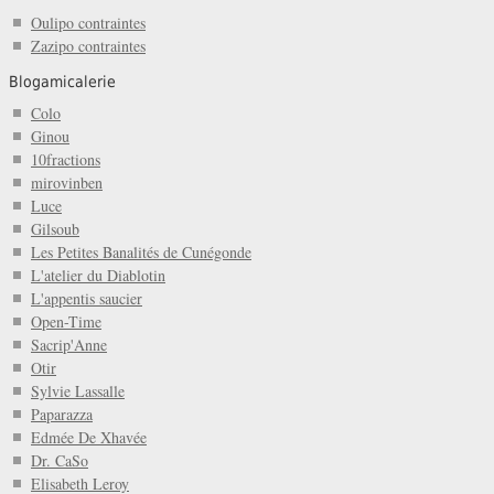
Oulipo contraintes
Zazipo contraintes
Blogamicalerie
Colo
Ginou
10fractions
mirovinben
Luce
Gilsoub
Les Petites Banalités de Cunégonde
L'atelier du Diablotin
L'appentis saucier
Open-Time
Sacrip'Anne
Otir
Sylvie Lassalle
Paparazza
Edmée De Xhavée
Dr. CaSo
Elisabeth Leroy