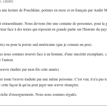
e
Théâtre
à une lecture de Pouchkine, poèmes en russe et en français par André M
 extraordinaire. Nous devions être une centaine de personnes, pour la g
teur face à des textes qui reposent en grande partie sur l'histoire du pay
féris) ou pour la poésie sud-américaine (que je connais un peu).
nous nous sommes trouvés face à un homme, d'une sincérité exemplaire, c
 l'auteur.
(œuvre étudiée par mon fils cette année).
ire toute l'œuvre traduite par une même personne. C'est vrai, il n'a pas t
 cette façon là qu'on peut juger une œuvre étrangère.
n riche d'enseignements. Nous nous sommes régalés.