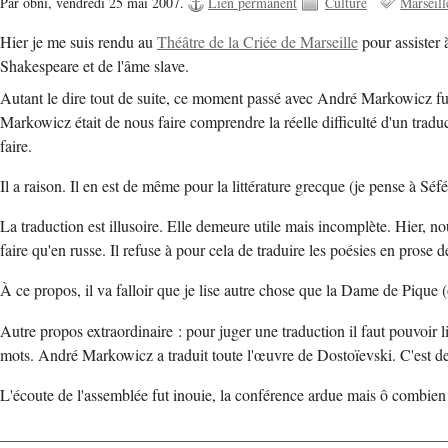
Par obni,
vendredi 25 mai 2007.
Lien permanent
Culture
Marseill
Hier je me suis rendu au
Théâtre de la Criée de Marseille
pour assister 
Shakespeare et de l'âme slave.
Autant le dire tout de suite, ce moment passé avec André Markowicz fut
Markowicz était de nous faire comprendre la réelle difficulté d'un traduc
faire.
Il a raison. Il en est de même pour la littérature grecque (je pense à Sé
La traduction est illusoire. Elle demeure utile mais incomplète. Hier, 
faire qu'en russe. Il refuse à pour cela de traduire les poésies en prose de
À ce propos, il va falloir que je lise autre chose que la Dame de Pique 
Autre propos extraordinaire : pour juger une traduction il faut pouvoir l
mots. André Markowicz a traduit toute l'œuvre de Dostoïevski. C'est de
L'écoute de l'assemblée fut inouie, la conférence ardue mais ô combie