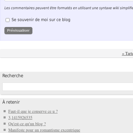
Les commentaires peuvent être formatés en utilisant une syntaxe wiki simplifi
Se souvenir de moi sur ce blog
« Tart
Recherche
À retenir
Faut-il que je conserve ce u ?
3,1415926535
Qu'est-ce qu'un blog ?
Manifeste pour un romantisme excentrique