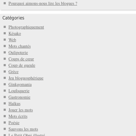
Pourquoi aimons-nous lire les blogues ?
Catégories
Photographiquement
Késako
Web
Mots chantés
Oulipoterie
Coups de cœur
Coup de gueule
Grèce
Jeu bloguosphérique
Ginkgomania
Loufoquerie
Gastronomie
Haïkus
Jouer les mots
Mots écrits
Poésie
Sauvons les mots
Le Petit Obni illustré