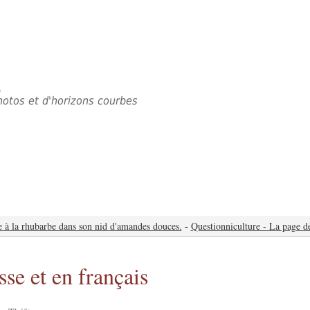
é
photos et d'horizons courbes
e à la rhubarbe dans son nid d'amandes douces.
-
Questionniculture - La page d
se et en français