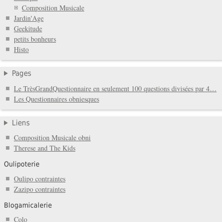
Composition Musicale
Jardin'Age
Geekitude
petits bonheurs
Histo
Pages
Le TrèsGrandQuestionnaire en seulement 100 questions divisées par 4…
Les Questionnaires obniesques
Liens
Composition Musicale obni
Therese and The Kids
Oulipoterie
Oulipo contraintes
Zazipo contraintes
Blogamicalerie
Colo