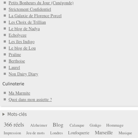
Petits Bonheurs du Jour (Cunégonde)
Strictement Confidentiel
La Galaxie de Florence Porcel
Les Choix de Trillian
Le blog de Nadya
Echolycee
Les îles Indigo
Le blog de Lou
Praline
Berthoise
Laurel
Non Dairy Diary
Culinoterie
Ma Marmite
Quoi dans mon assiette ?
Mots-clés
366 réels
Blog
Hommage
Alzheimer
Calanque
Ginkgo
Marseille
Loufoquerie
Impression
Jeu de mots
Londres
Musique