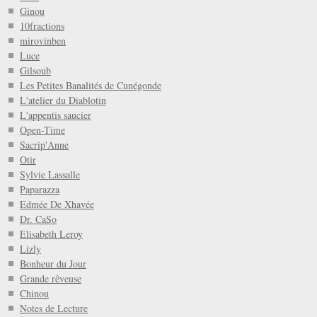
Ginou
10fractions
mirovinben
Luce
Gilsoub
Les Petites Banalités de Cunégonde
L'atelier du Diablotin
L'appentis saucier
Open-Time
Sacrip'Anne
Otir
Sylvie Lassalle
Paparazza
Edmée De Xhavée
Dr. CaSo
Elisabeth Leroy
Lizly
Bonheur du Jour
Grande rêveuse
Chinou
Notes de Lecture