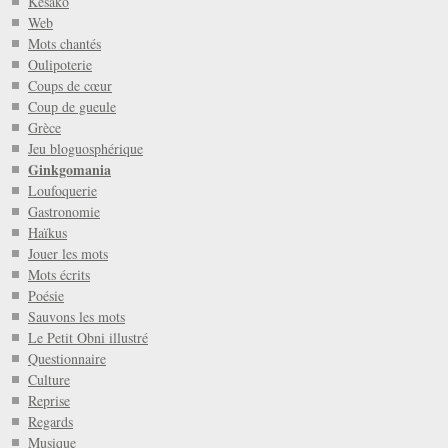
Késako
Web
Mots chantés
Oulipoterie
Coups de cœur
Coup de gueule
Grèce
Jeu bloguosphérique
Ginkgomania
Loufoquerie
Gastronomie
Haïkus
Jouer les mots
Mots écrits
Poésie
Sauvons les mots
Le Petit Obni illustré
Questionnaire
Culture
Reprise
Regards
Musique