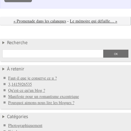
« Promenade dans les calanques
-
Le mémoire qui défaille… »
Recherche
À retenir
Faut-il que je conserve ce u ?
3,1415926535
Qu'est-ce qu'un blog ?
Manifeste pour un romantisme excentrique
Pourquoi aimons-nous lire les blogues ?
Catégories
Photographiquement