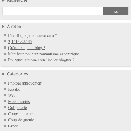
Recherche
À retenir
Faut-il que je conserve ce u ?
3,1415926535
Qu'est-ce qu'un blog ?
Manifeste pour un romantisme excentrique
Pourquoi aimons-nous lire les blogues ?
Catégories
Photographiquement
Késako
Web
Mots chantés
Oulipoterie
Coups de cœur
Coup de gueule
Grèce