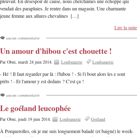
pleuvait. En désespoir de cause, nous cherchâmes une échoppe qui
vendait des parapluies. Je rentre dans un magasin. Une charmante
jeune femme aux allures chevalines […]
Lire la suite
aucun commentaire
Un amour d'hibou c'est chouette !
Par Obni,
mardi 24 juin 2014.
Loufoquerie
Loufoquerie
- Hé ! Il faut regarder par là : l'hibou ! - Si l'i bout alors les e sont
prêts ! - Et l'amour y est dedans ? C'est ça !
aucun commentaire
Le goéland leucophée
Par Obni,
jeudi 19 juin 2014.
Loufoquerie
Goéland
À Porquerolles, où je me suis longuement baladé (et baigné) le week-