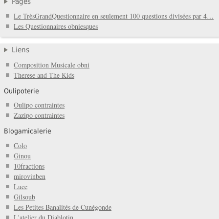
Pages
Le TrèsGrandQuestionnaire en seulement 100 questions divisées par 4…
Les Questionnaires obniesques
Liens
Composition Musicale obni
Therese and The Kids
Oulipoterie
Oulipo contraintes
Zazipo contraintes
Blogamicalerie
Colo
Ginou
10fractions
mirovinben
Luce
Gilsoub
Les Petites Banalités de Cunégonde
L'atelier du Diablotin