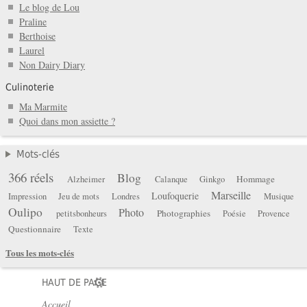
Le blog de Lou
Praline
Berthoise
Laurel
Non Dairy Diary
Culinoterie
Ma Marmite
Quoi dans mon assiette ?
Mots-clés
366 réels
Blog
Hommage
Alzheimer
Calanque
Ginkgo
Marseille
Loufoquerie
Impression
Jeu de mots
Londres
Musique
Oulipo
Photo
Photographies
petitsbonheurs
Poésie
Provence
Questionnaire
Texte
Tous les mots-clés
HAUT DE PAGE
Accueil