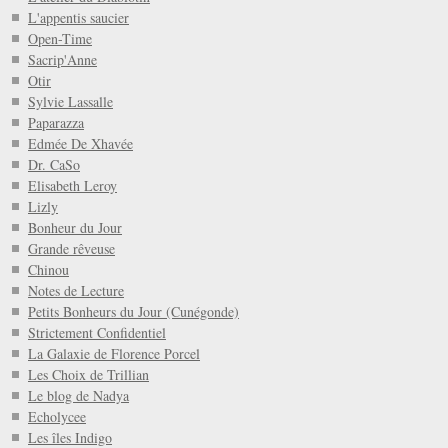
L'appentis saucier
Open-Time
Sacrip'Anne
Otir
Sylvie Lassalle
Paparazza
Edmée De Xhavée
Dr. CaSo
Elisabeth Leroy
Lizly
Bonheur du Jour
Grande rêveuse
Chinou
Notes de Lecture
Petits Bonheurs du Jour (Cunégonde)
Strictement Confidentiel
La Galaxie de Florence Porcel
Les Choix de Trillian
Le blog de Nadya
Echolycee
Les îles Indigo