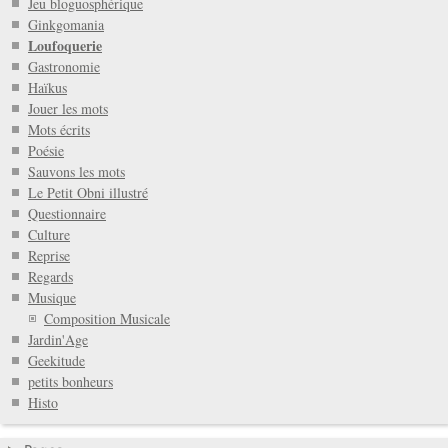
Jeu bloguosphérique
Ginkgomania
Loufoquerie
Gastronomie
Haïkus
Jouer les mots
Mots écrits
Poésie
Sauvons les mots
Le Petit Obni illustré
Questionnaire
Culture
Reprise
Regards
Musique
Composition Musicale
Jardin'Age
Geekitude
petits bonheurs
Histo